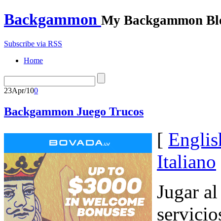
Backgammon
My Backgammon Bl
Subscribe via RSS
Home
23
Apr/10
0
Backgammon Juego Trucos
[
Englis
Italiano
Jugar a
servicio