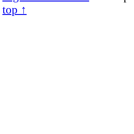
top ↑