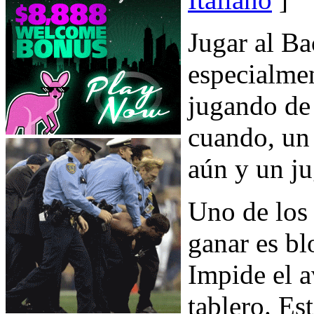
Jugar al B
especialmen
jugando de
cuando, un
aún y un ju
Uno de los
ganar es b
Impide el a
tablero. Es