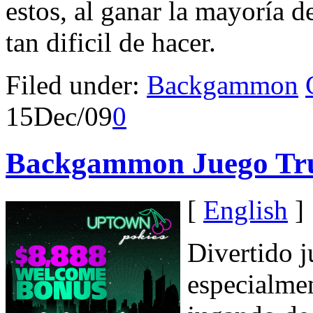
estos, al ganar la mayoría d
tan dificil de hacer.
Filed under:
Backgammon
15
Dec/09
0
Backgammon Juego Tr
[
English
]
Divertido 
especialmen