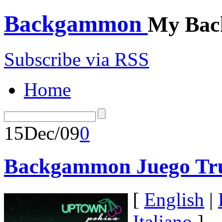
Backgammon
My Bac
Subscribe via RSS
Home
15
Dec/09
0
Backgammon Juego Tr
[
English
|
Italiano
]