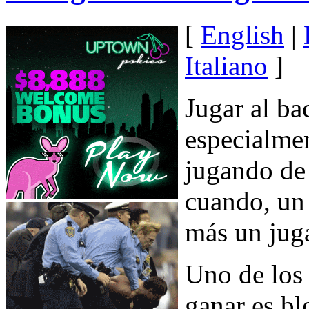
[
English
|
Italiano
]
Jugar al b
especialmen
jugando de
cuando, un
más un juga
Uno de los
ganar es b