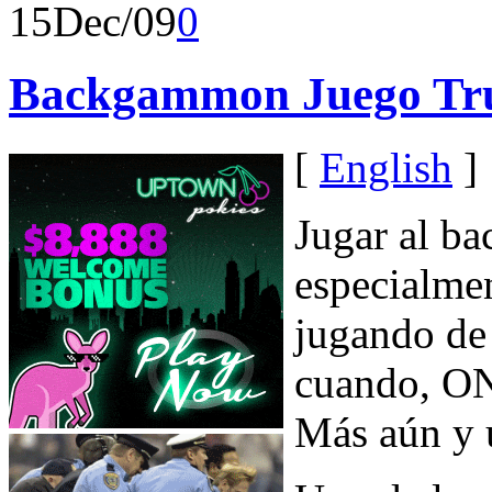
15
Dec/09
0
Backgammon Juego Tr
[
English
]
Jugar al b
especialmen
jugando de 
cuando, ON
Más aún y u