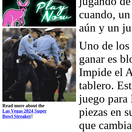
jugando de 
cuando, un
aún y un ju
Uno de los
ganar es b
Impide el A
tablero. Es
juego para 
Read more about the
piezas en s
Las Vegas 2024 Super
Bowl Streaker
!
que cambiar