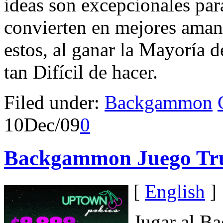
ideas son excepcionales par
convierten en mejores aman
estos, al ganar la Mayoría 
tan Difícil de hacer.
Filed under:
Backgammon
10
Dec/09
0
Backgammon Juego Tr
[
English
]
Jugar al B