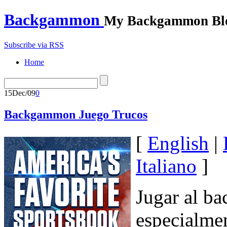
Backgammon
My Backgammon Bl
Subscribe via RSS
Home
15
Dec/09
0
Backgammon Juego Trucos
[
English
|
Italiano
]
Jugar al b
especialmen