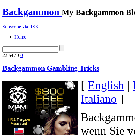
Backgammon
My Backgammon Bl
Subscribe via RSS
Home
22
Feb/10
0
Backgammon Gambling Tricks
[
English
|
Italiano
]
Backgammon
wenn Sie ve