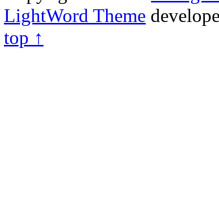
LightWord Theme
develop
top ↑