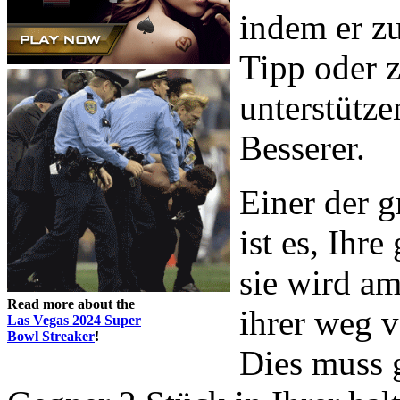
indem er z
Tipp oder 
unterstütze
Besserer.
Einer der 
ist es, Ihr
sie wird am
Read more about the
ihrer weg 
Las Vegas 2024 Super
Bowl Streaker
!
Dies muss g