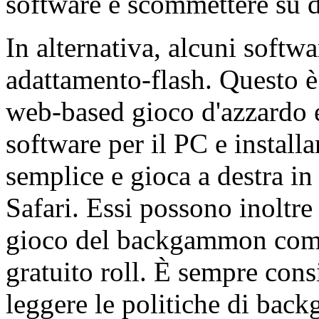
software e scommettere su 
In alternativa, alcuni softw
adattamento-flash. Questo 
web-based gioco d'azzardo e,
software per il PC e installar
semplice e gioca a destra i
Safari. Essi possono inoltre 
gioco del backgammon come 
gratuito roll. È sempre cons
leggere le politiche di ba