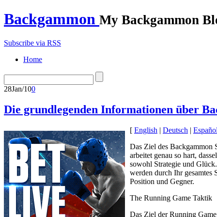
Backgammon
My Backgammon Bl
Subscribe via RSS
Home
28
Jan/10
0
Die grundlegenden Informationen über B
[
English
|
Deutsch
|
Españo
Das Ziel des Backgammon Spie
arbeitet genau so hart, das
sowohl Strategie und Glück.
werden durch Ihr gesamtes Sp
Position und Gegner.
The Running Game Taktik
Das Ziel der Running Game St