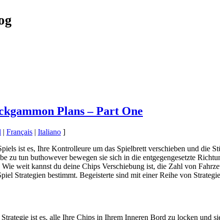
og
ackgammon Plans – Part One
l
|
Français
|
Italiano
]
ls ist es, Ihre Kontrolleure um das Spielbrett verschieben und die Stü
selbe zu tun buthowever bewegen sie sich in die entgegengesetzte Richt
 Wie weit kannst du deine Chips Verschiebung ist, die Zahl von Fahrze
iel Strategien bestimmt. Begeisterte sind mit einer Reihe von Strategi
rategie ist es, alle Ihre Chips in Ihrem Inneren Bord zu locken und sie