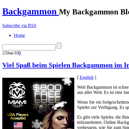
Backgammon
My Backgammon Bl
Subscribe via RSS
Home
23
Jan/10
0
Viel Spaß beim Spielen Backgammon im In
[
English
]
Web Backgammon ist schnell 
aus aller Welt. Es ist eine 
Wenn Sie ein fortgeschritte
Spieler zur Verfügung. Es s
Es gibt viele Spieler, die 
teilzunehmen. Online Backga
verbessern, wie Sie zum Spie