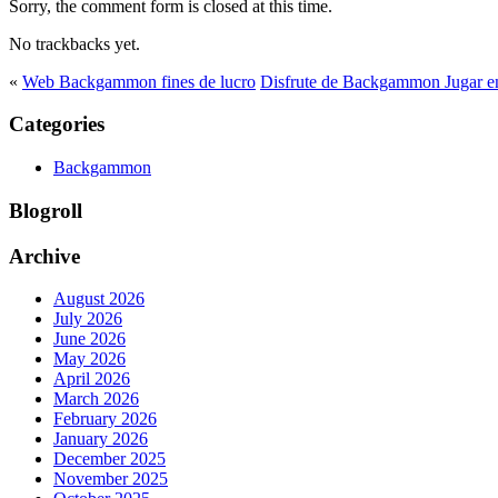
Sorry, the comment form is closed at this time.
No trackbacks yet.
«
Web Backgammon fines de lucro
Disfrute de Backgammon Jugar en 
Categories
Backgammon
Blogroll
Archive
August 2026
July 2026
June 2026
May 2026
April 2026
March 2026
February 2026
January 2026
December 2025
November 2025