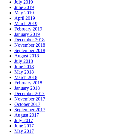
July 2019
June 2019
May 2019
April 2019
March 2019
February 2019
January 2019
December 2018
November 2018
September 2018
August 2018
July 2018
June 2018
May 2018
March 2018
February 2018
January 2018
December 2017
November 2017
October 2017
September 2017
August 2017
July 2017
June 2017
May 2017